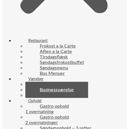
Restaurant
Frokost a la Carte
Aften a la Carte
Tirsdagsflæsk
Søndagsfrokostbuffet
Søndagsmenu
Bus Menuer
Værelser
Standardværelse
Businessværelse
VIP-Værelser
Ophold
Gastro ophold
1 overnatning
Gastro ophold
2 overnatninger
Søndagsophold – 3 retter