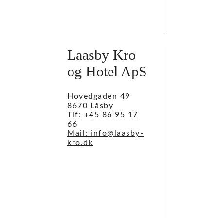
Laasby Kro
og Hotel ApS
Hovedgaden 49
8670 Låsby
Tlf: +45 86 95 17
66
Mail: info@laasby-
kro.dk