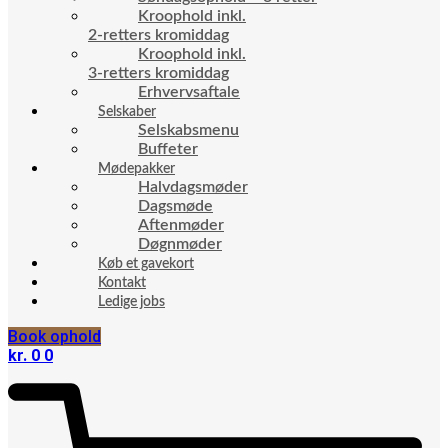
Kroophold inkl.
2-retters kromiddag
Kroophold inkl.
3-retters kromiddag
Erhvervsaftale
Selskaber
Selskabsmenu
Buffeter
Mødepakker
Halvdagsmøder
Dagsmøde
Aftenmøder
Døgnmøder
Køb et gavekort
Kontakt
Ledige jobs
Book ophold
kr.
0
0