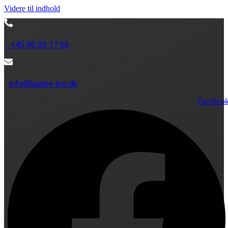
Videre til indhold
+45 86 95 17 66
info@laasby-kro.dk
Faceboo