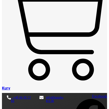
Kurv
Facebook
+45 86 95 17
info@laasby-
66
kro.dk