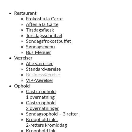
Restaurant
Frokost a la Carte
Aften a la Carte
Tirsdagsflæsk
Torsdagsschnitzel
Søndagsfrokostbuffet
Søndagsmenu
Bus Menuer
Værelser
Alle værelser
Standardværelse
Businessværelse
VIP-Værelser
Ophold
Gastro ophold
1 overnatning
Gastro ophold
2 overnatninger
Søndagsophold – 3 retter
Kroophold inkl.
2-retters kromiddag
Kroophold inkl.