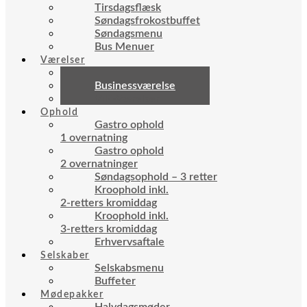
Tirsdagsflæsk
Søndagsfrokostbuffet
Søndagsmenu
Bus Menuer
Værelser
Standardværelse
Businessværelse
VIP-Værelser
Ophold
Gastro ophold
1 overnatning
Gastro ophold
2 overnatninger
Søndagsophold – 3 retter
Kroophold inkl.
2-retters kromiddag
Kroophold inkl.
3-retters kromiddag
Erhvervsaftale
Selskaber
Selskabsmenu
Buffeter
Mødepakker