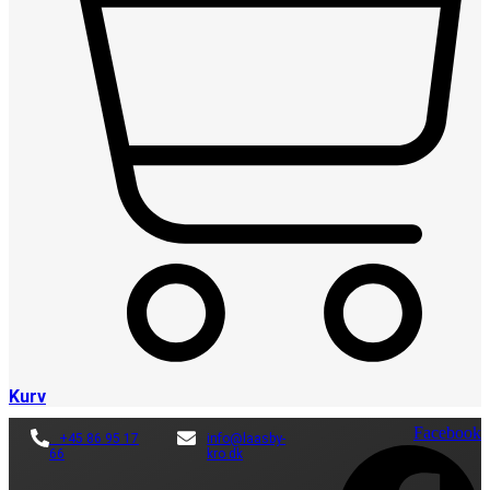
Kurv
Facebook
+45 86 95 17
info@laasby-
66
kro.dk