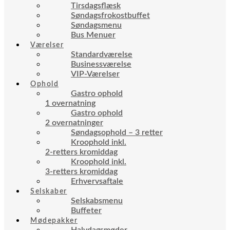
Tirsdagsflæsk
Søndagsfrokostbuffet
Søndagsmenu
Bus Menuer
Værelser
Standardværelse
Businessværelse
VIP-Værelser
Ophold
Gastro ophold
1 overnatning
Gastro ophold
2 overnatninger
Søndagsophold – 3 retter
Kroophold inkl.
2-retters kromiddag
Kroophold inkl.
3-retters kromiddag
Erhvervsaftale
Selskaber
Selskabsmenu
Buffeter
Mødepakker