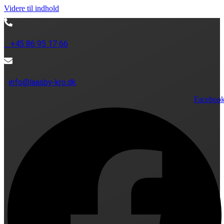
Videre til indhold
+45 86 95 17 66
info@laasby-kro.dk
Faceboo