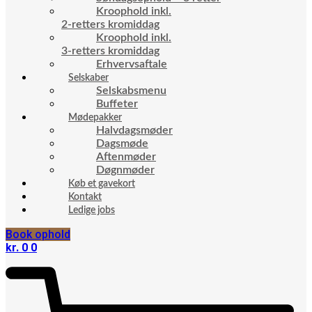
Kroophold inkl.
2-retters kromiddag
Kroophold inkl.
3-retters kromiddag
Erhvervsaftale
Selskaber
Selskabsmenu
Buffeter
Mødepakker
Halvdagsmøder
Dagsmøde
Aftenmøder
Døgnmøder
Køb et gavekort
Kontakt
Ledige jobs
Book ophold
kr.
0
0