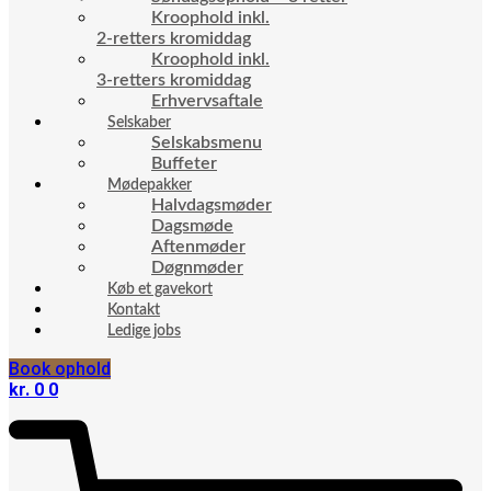
Kroophold inkl.
2-retters kromiddag
Kroophold inkl.
3-retters kromiddag
Erhvervsaftale
Selskaber
Selskabsmenu
Buffeter
Mødepakker
Halvdagsmøder
Dagsmøde
Aftenmøder
Døgnmøder
Køb et gavekort
Kontakt
Ledige jobs
Book ophold
kr.
0
0