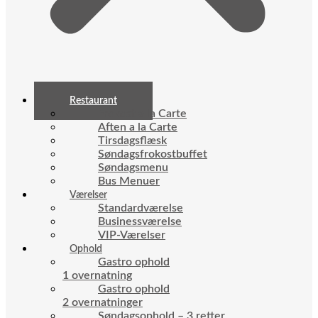
Restaurant
Frokost a la Carte
Aften a la Carte
Tirsdagsflæsk
Søndagsfrokostbuffet
Søndagsmenu
Bus Menuer
Værelser
Standardværelse
Businessværelse
VIP-Værelser
Ophold
Gastro ophold
1 overnatning
Gastro ophold
2 overnatninger
Søndagsophold – 3 retter