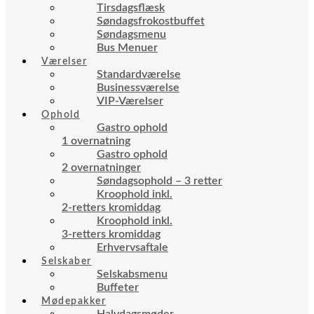
Tirsdagsflæsk
Søndagsfrokostbuffet
Søndagsmenu
Bus Menuer
Værelser
Standardværelse
Businessværelse
VIP-Værelser
Ophold
Gastro ophold
1 overnatning
Gastro ophold
2 overnatninger
Søndagsophold – 3 retter
Kroophold inkl.
2-retters kromiddag
Kroophold inkl.
3-retters kromiddag
Erhvervsaftale
Selskaber
Selskabsmenu
Buffeter
Mødepakker