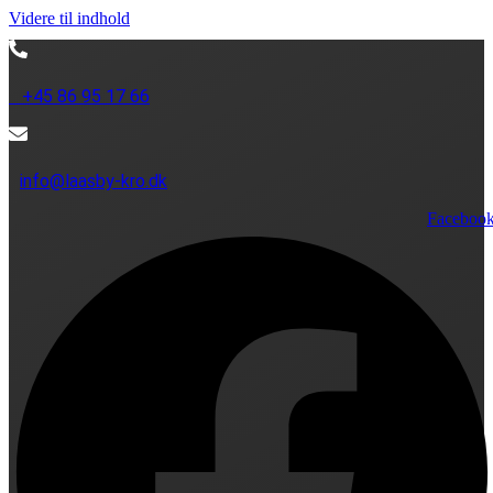
Videre til indhold
+45 86 95 17 66
info@laasby-kro.dk
Faceboo