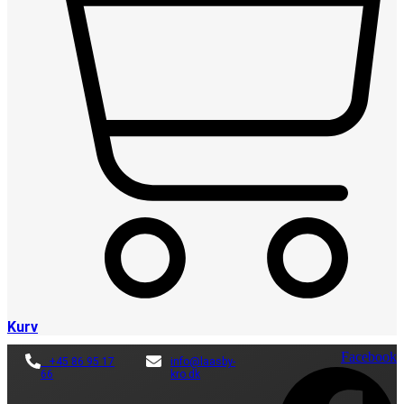
Kurv
Facebook
+45 86 95 17
info@laasby-
66
kro.dk