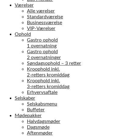
Værelser
Alle værelser
Standardværelse
Businessværelse
VIP-Værelser
Ophold
Gastro ophold
1 overnatning
Gastro ophold
2 overnatninger
Søndagsophold – 3 retter
Kroophold inkl.
2-retters kromiddag
Kroophold inkl.
3-retters kromiddag
Erhvervsaftale
Selskaber
Selskabsmenu
Buffeter
Mødepakker
Halvdagsmøder
Dagsmøde
Aftenmøder