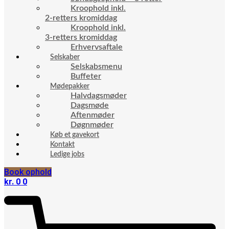
Kroophold inkl.
2-retters kromiddag
Kroophold inkl.
3-retters kromiddag
Erhvervsaftale
Selskaber
Selskabsmenu
Buffeter
Mødepakker
Halvdagsmøder
Dagsmøde
Aftenmøder
Døgnmøder
Køb et gavekort
Kontakt
Ledige jobs
Book ophold
kr.
0
0