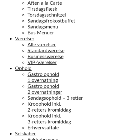
Aften a la Carte
Tirsdagsflæsk
Torsdagsschnitzel
Søndagsfrokostbuffet
Søndagsmenu
Bus Menuer
Værelser
Alle værelser
Standardværelse
Businessværelse
VIP-Værelser
Ophold
Gastro ophold
1 overnatning
Gastro ophold
2 overnatninger
Søndagsophold – 3 retter
Kroophold inkl.
2-retters kromiddag
Kroophold inkl.
3-retters kromiddag
Erhvervsaftale
Selskaber
Selskabsmenu