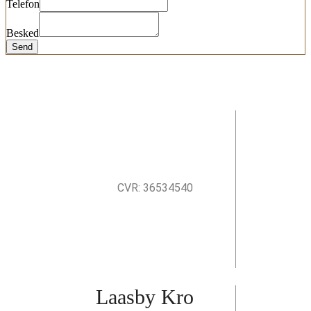
Telefon
Besked
Send
CVR: 36534540
Laasby Kro