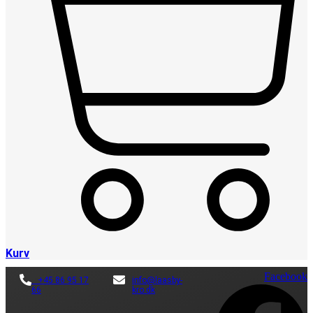
Kurv
Facebook
+45 86 95 17
info@laasby-
66
kro.dk