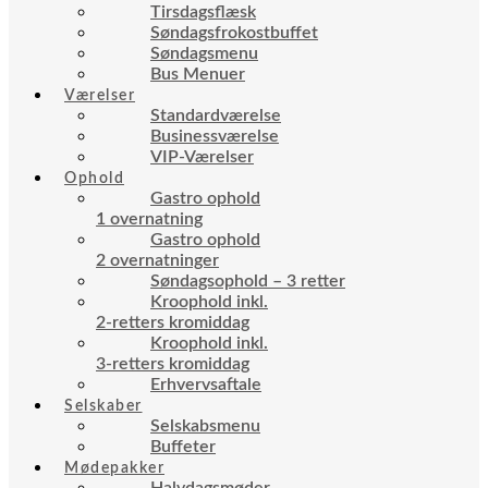
Tirsdagsflæsk
Søndagsfrokostbuffet
Søndagsmenu
Bus Menuer
Værelser
Standardværelse
Businessværelse
VIP-Værelser
Ophold
Gastro ophold
1 overnatning
Gastro ophold
2 overnatninger
Søndagsophold – 3 retter
Kroophold inkl.
2-retters kromiddag
Kroophold inkl.
3-retters kromiddag
Erhvervsaftale
Selskaber
Selskabsmenu
Buffeter
Mødepakker