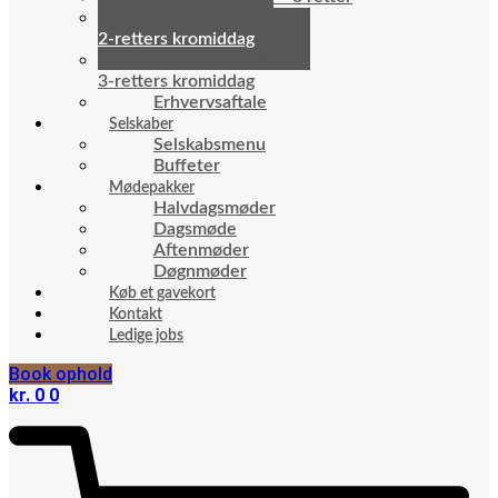
Kroophold inkl.
2-retters kromiddag
Kroophold inkl.
3-retters kromiddag
Erhvervsaftale
Selskaber
Selskabsmenu
Buffeter
Mødepakker
Halvdagsmøder
Dagsmøde
Aftenmøder
Døgnmøder
Køb et gavekort
Kontakt
Ledige jobs
Book ophold
kr.
0
0