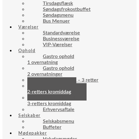
Tirsdagsflæsk
Søndagsfrokostbuffet
Søndagsmenu
Bus Menuer
Værelser
Standardværelse
Businessværelse
VIP-Værelser
Ophold
Gastro ophold
1 overnatning
Gastro ophold
2 overnatninger
Søndagsophold – 3 retter
Kroophold inkl.
2-retters kromiddag
Kroophold inkl.
3-retters kromiddag
Erhvervsaftale
Selskaber
Selskabsmenu
Buffeter
Mødepakker