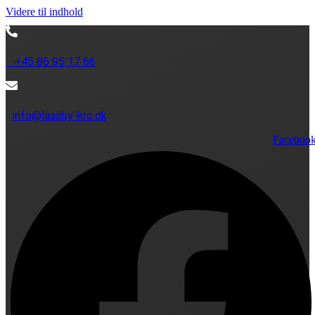
Videre til indhold
+45 86 95 17 66
info@laasby-kro.dk
Faceboo