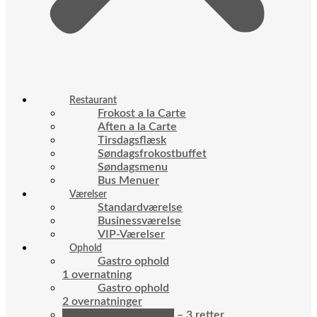
Restaurant
Frokost a la Carte
Aften a la Carte
Tirsdagsflæsk
Søndagsfrokostbuffet
Søndagsmenu
Bus Menuer
Værelser
Standardværelse
Businessværelse
VIP-Værelser
Ophold
Gastro ophold
1 overnatning
Gastro ophold
2 overnatninger
Søndagsophold – 3 retter