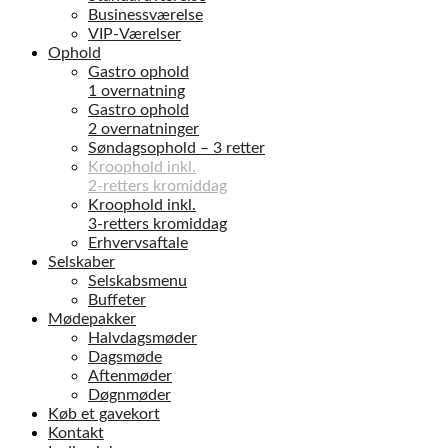
Businessværelse
VIP-Værelser
Ophold
Gastro ophold
1 overnatning
Gastro ophold
2 overnatninger
Søndagsophold – 3 retter
Kroophold inkl.
2-retters kromiddag
Kroophold inkl.
3-retters kromiddag
Erhvervsaftale
Selskaber
Selskabsmenu
Buffeter
Mødepakker
Halvdagsmøder
Dagsmøde
Aftenmøder
Døgnmøder
Køb et gavekort
Kontakt