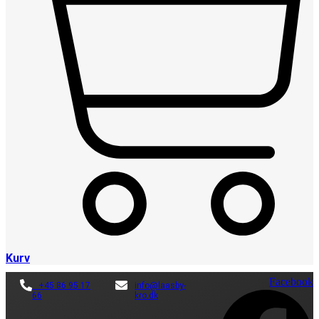
Kurv
Facebook
+45 86 95 17
info@laasby-
66
kro.dk